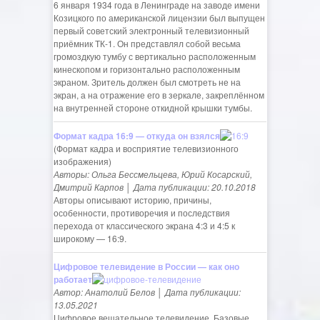
6 января 1934 года в Ленинграде на заводе имени
Козицкого по американской лицензии был выпущен
первый советский электронный телевизионный
приёмник ТК-1. Он представлял собой весьма
громоздкую тумбу с вертикально расположенным
кинескопом и горизонтально расположенным
экраном. Зритель должен был смотреть не на
экран, а на отражение его в зеркале, закреплённом
на внутренней стороне откидной крышки тумбы.
Формат кадра 16:9 — откуда он взялся
(Формат кадра и восприятие телевизионного
изображения)
Авторы: Ольга Бессмельцева, Юрий Косарский,
Дмитрий Карпов │ Дата публикации: 20.10.2018
Авторы описывают историю, причины,
особенности, противоречия и последствия
перехода от классического экрана 4:3 и 4:5 к
широкому — 16:9.
Цифровое телевидение в России — как оно
работает
Автор: Анатолий Белов │ Дата публикации:
13.05.2021
Цифровое вещательное телевидение. Базовые