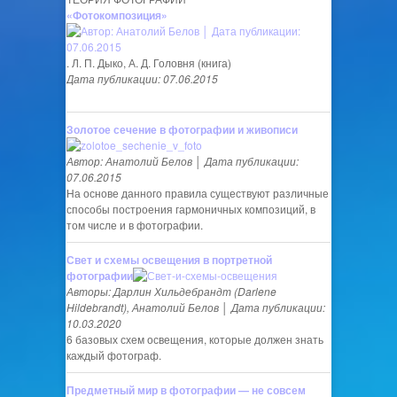
«Фотокомпозиция»
. Л. П. Дыко, А. Д. Головня (книга)
Дата публикации: 07.06.2015
Золотое сечение в фотографии и живописи
Автор: Анатолий Белов │ Дата публикации:
07.06.2015
На основе данного правила существуют различные
способы построения гармоничных композиций, в
том числе и в фотографии.
Свет и схемы освещения в портретной
фотографии
Авторы: Дарлин Хильдебрандт (Darlene
Hildebrandt), Анатолий Белов │ Дата публикации:
10.03.2020
6 базовых схем освещения, которые должен знать
каждый фотограф.
Предметный мир в фотографии — не совсем