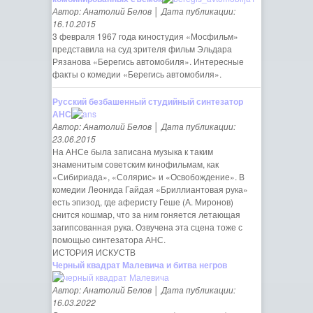
Автор: Анатолий Белов │ Дата публикации:
16.10.2015
3 февраля 1967 года киностудия «Мосфильм»
представила на суд зрителя фильм Эльдара
Рязанова «Берегись автомобиля». Интересные
факты о комедии «Берегись автомобиля».
Русский безбашенный студийный синтезатор
АНС
Автор: Анатолий Белов │ Дата публикации:
23.06.2015
На АНСе была записана музыка к таким
знаменитым советским кинофильмам, как
«Сибириада», «Солярис» и «Освобождение». В
комедии Леонида Гайдая «Бриллиантовая рука»
есть эпизод, где аферисту Геше (А. Миронов)
снится кошмар, что за ним гоняется летающая
загипсованная рука. Озвучена эта сцена тоже с
помощью синтезатора АНС.
ИСТОРИЯ ИСКУСТВ
Черный квадрат Малевича и битва негров
Автор: Анатолий Белов │ Дата публикации:
16.03.2022