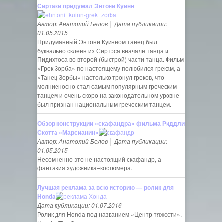
Сиртаки придумал Энтони Куинн
Автор: Анатолий Белов │ Дата публикации:
01.05.2015
Придуманный Энтони Куинном танец был
буквально склеен из Сиртоса вначале танца и
Пидихтоса во второй (быстрой) части танца. Фильм
«Грек Зорба» по настоящему полюбился грекам, а
«Танец Зорбы» настолько тронул греков, что
молниеносно стал самым популярным греческим
танцем и очень скоро на законодательном уровне
был признан национальным греческим танцем.
Обзор конструкции «скафандра» фильма Риддли
Скотта «Марсианин»
Автор: Анатолий Белов │ Дата публикации:
01.05.2015
Несомненно это не настоящий скафандр, а
фантазия художника–костюмера.
Лучшая реклама за всю историю — ролик для
Honda
Дата публикации: 01.07.2016
Ролик для Honda под названием «Центр тяжести».