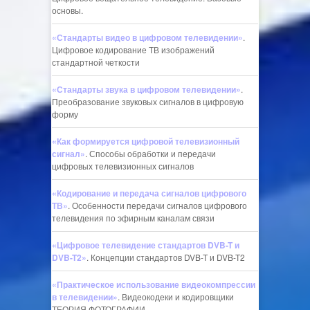
основы.
«Стандарты видео в цифровом телевидении»
.
Цифровое кодирование ТВ изображений
стандартной четкости
«Стандарты звука в цифровом телевидении»
.
Преобразование звуковых сигналов в цифровую
форму
«Как формируется цифровой телевизионный
сигнал»
. Способы обработки и передачи
цифровых телевизионных сигналов
«Кодирование и передача сигналов цифрового
ТВ»
. Особенности передачи сигналов цифрового
телевидения по эфирным каналам связи
«Цифровое телевидение стандартов DVB-T и
DVB-T2»
. Концепции стандартов DVB-T и DVB-T2
«Практическое использование видеокомпрессии
в телевидении»
. Видеокодеки и кодировщики
ТЕОРИЯ ФОТОГРАФИИ