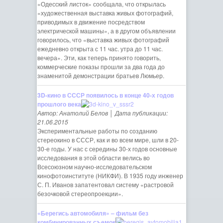
«Одесский листок» сообщала, что открылась
«художественная выставка живых фотографий,
приводимых в движение посредством
электрической машины», а в другом объявлении
говорилось, что «выставка живых фотографий
ежедневно открыта с 11 час. утра до 11 час.
вечера». Эти, как теперь принято говорить,
коммерческие показы прошли за два года до
знаменитой демонстрации братьев Люмьер.
3D-кино в СССР появилось в конце 40-х годов
прошлого века
Автор: Анатолий Белов │ Дата публикации:
21.06.2015
Экспериментальные работы по созданию
стереокино в СССР, как и во всем мире, шли в 20-
30-е годы. У нас с середины 30-х годов основные
исследования в этой области велись во
Всесоюзном научно-исследовательском
кинофотоинституте (НИКФИ). В 1935 году инженер
С. П. Иванов запатентовал систему «растровой
безочковой стереопроекции».
«Берегись автомобиля» – фильм без
комбинированных съемок