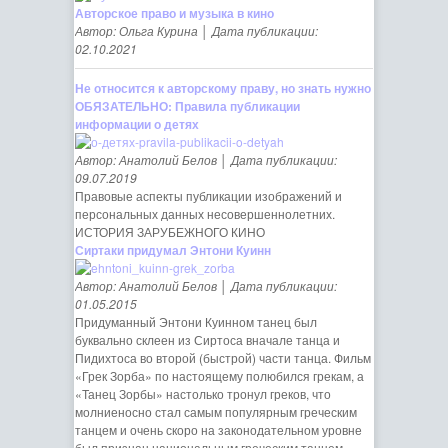
Авторское право и музыка в кино
Автор: Ольга Курина │ Дата публикации:
02.10.2021
Не относится к авторскому праву, но знать нужно
ОБЯЗАТЕЛЬНО: Правила публикации
информации о детях
Автор: Анатолий Белов │ Дата публикации:
09.07.2019
Правовые аспекты публикации изображений и
персональных данных несовершеннолетних.
ИСТОРИЯ ЗАРУБЕЖНОГО КИНО
Сиртаки придумал Энтони Куинн
Автор: Анатолий Белов │ Дата публикации:
01.05.2015
Придуманный Энтони Куинном танец был
буквально склеен из Сиртоса вначале танца и
Пидихтоса во второй (быстрой) части танца. Фильм
«Грек Зорба» по настоящему полюбился грекам, а
«Танец Зорбы» настолько тронул греков, что
молниеносно стал самым популярным греческим
танцем и очень скоро на законодательном уровне
был признан национальным греческим танцем.