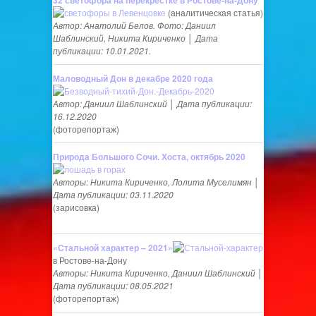
32 светофора на перекрестке в Ростове-на-Дону
(аналитическая статья)
Автор: Анатолий Белов. Фото: Даниил
Шаблинский, Никита Кириченко │ Дата
публикации: 10.01.2021.
Маловодный Дон в декабре 2020 года
Автор: Даниил Шаблинский │ Дата публикации:
16.12.2020
(фоторепортаж)
Природа Большого Сочи. Хоста, октябрь 2020
Авторы: Никита Кириченко, Лолита Муселимян │
Дата публикации: 03.11.2020
(зарисовка)
«Стальной характер – 2021»
в Ростове-на-Дону
Авторы: Никита Кириченко, Даниил Шаблинский │
Дата публикации: 08.05.2021
(фоторепортаж)