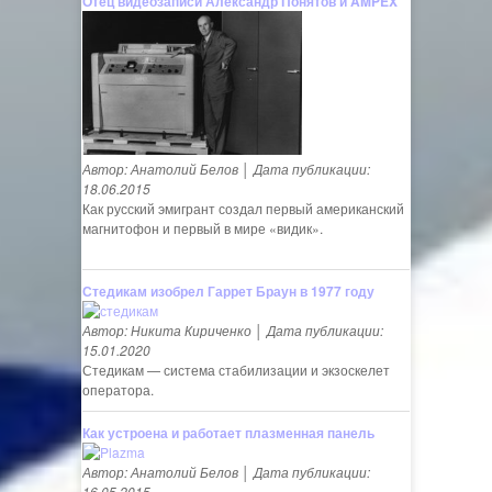
Отец видеозаписи Александр Понятов и AMPEX
Автор: Анатолий Белов │ Дата публикации:
18.06.2015
Как русский эмигрант создал первый американский
магнитофон и первый в мире «видик».
Стедикам изобрел Гаррет Браун в 1977 году
Автор: Никита Кириченко │ Дата публикации:
15.01.2020
Стедикам — система стабилизации и экзоскелет
оператора.
Как устроена и работает плазменная панель
Автор: Анатолий Белов │ Дата публикации:
16.05.2015