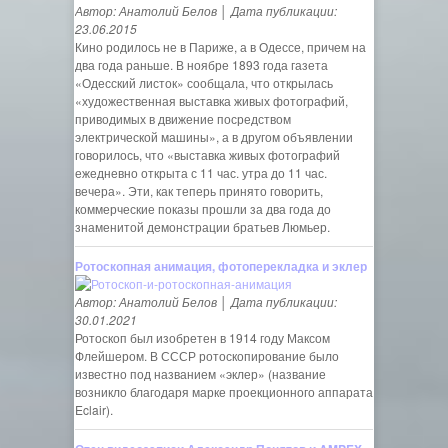
Автор: Анатолий Белов │ Дата публикации:
23.06.2015
Кино родилось не в Париже, а в Одессе, причем на
два года раньше. В ноябре 1893 года газета
«Одесский листок» сообщала, что открылась
«художественная выставка живых фотографий,
приводимых в движение посредством
электрической машины», а в другом объявлении
говорилось, что «выставка живых фотографий
ежедневно открыта с 11 час. утра до 11 час.
вечера». Эти, как теперь принято говорить,
коммерческие показы прошли за два года до
знаменитой демонстрации братьев Люмьер.
Ротоскопная анимация, фотоперекладка и эклер
Автор: Анатолий Белов │ Дата публикации:
30.01.2021
Ротоскоп был изобретен в 1914 году Максом
Флейшером. В СССР ротоскопирование было
известно под названием «эклер» (название
возникло благодаря марке проекционного аппарата
Eclair).